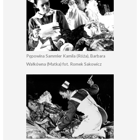
Pępowina Sammler Kamila (Róża), Barbara
Wałkówna (Matka) fot. Romek Sakowicz