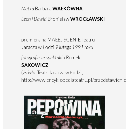
Matka
Barbara
WAŁKÓWNA
Leon i Dawid
Bronisław
WROCŁAWSKI
premiera na MAŁEJ SCENIE Teatru
Jaracza w Łodzi
9 lutego 1991 roku
fotografie ze spektaklu
Romek
SAKOWICZ
(
źródło
: Teatr Jaracza w Łodzi;
http://www.encyklopediateatru.pl/przedstawienie