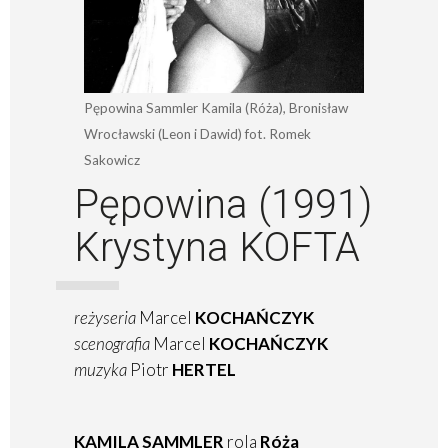
Pępowina Sammler Kamila (Róża), Bronisław
Wrocławski (Leon i Dawid) fot. Romek
Sakowicz
Pępowina (1991)
Krystyna KOFTA
reżyseria
Marcel
KOCHAŃCZYK
scenografia
Marcel
KOCHAŃCZYK
muzyka
Piotr
HERTEL
KAMILA SAMMLER
rola
Róża