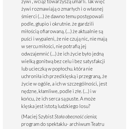
żywi , wciąż towarzyszą umarli. Tak więc
żywi rozmawiają o zmarłych i o własnej
śmierci (…) że dawno temu postępowali
podle, głupio i okrutnie. że gardzili
miłością ofiarowaną. (…) że aktualnie są
puści i wypaleni, że nie czują nic, nie mają
w sercu miłości, nie potrafią jej
odwzajemnić (…) że ich życie było jedną
wielką gonitwą bez celu i bez satysfakcji
lub ucieczką w popłochu. która nie
uchroniła ich przed klęską i przegraną, że
życie w ogóle, a ich w szczególności, jest
nędzne, kłamliwe, podle i złe. (…) i w
końcu, że ich serca są puste. A może
klęska jest istotą ludzkiego losu?
(Maciej Szybist
Stała obecność cienia
;
program do spektaklu- archiwum Teatru