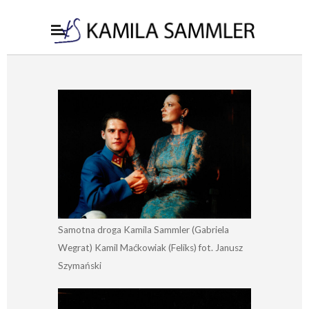
Samotna droga Kamila Sammler (Gabriela
Wegrat) Kamil Maćkowiak (Feliks) fot. Janusz
Szymański