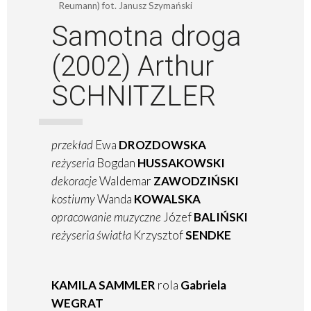
Reumann) fot. Janusz Szymański
Samotna droga
(2002)
Arthur
SCHNITZLER
przekład
Ewa
DROZDOWSKA
reżyseria
Bogdan
HUSSAKOWSKI
dekoracje
Waldemar
ZAWODZIŃSKI
kostiumy
Wanda
KOWALSKA
opracowanie muzyczne
Józef
BALIŃSKI
reżyseria światła
Krzysztof
SENDKE
KAMILA SAMMLER
rola
Gabriela
WEGRAT