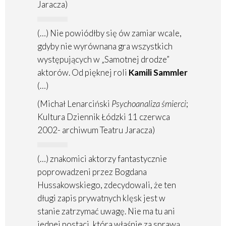
Jaracza)
(…) Nie powiódłby się ów zamiar wcale,
gdyby nie wyrównana gra wszystkich
występujących w „Samotnej drodze”
aktorów. Od pięknej roli
Kamili Sammler
(…)
(Michał Lenarciński
Psychoanaliza śmierci
;
Kultura Dziennik Łódzki 11 czerwca
2002- archiwum Teatru Jaracza)
(…) znakomici aktorzy fantastycznie
poprowadzeni przez Bogdana
Hussakowskiego, zdecydowali, że ten
długi zapis prywatnych klęsk jest w
stanie zatrzymać uwagę. Nie ma tu ani
jednej postaci, która właśnie za sprawą