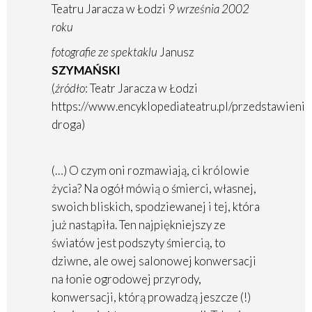
Teatru Jaracza w Łodzi
9 września 2002
roku
fotografie ze spektaklu
Janusz
SZYMAŃSKI
(
źródło
: Teatr Jaracza w Łodzi
https://www.encyklopediateatru.pl/przedstawien
droga)
(…) O czym oni rozmawiają, ci królowie
życia? Na ogół mówią o śmierci, własnej,
swoich bliskich, spodziewanej i tej, która
już nastąpiła. Ten najpiękniejszy ze
światów jest podszyty śmiercią, to
dziwne, ale owej salonowej konwersacji
na łonie ogrodowej przyrody,
konwersacji, którą prowadzą jeszcze (!)